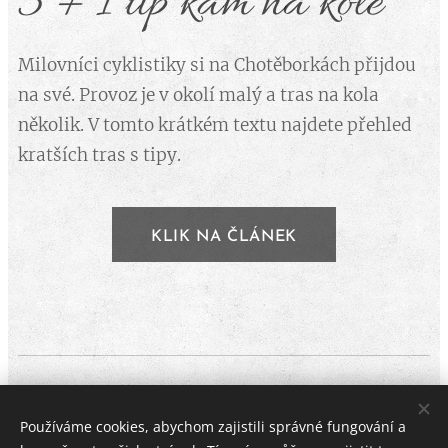
3 + 1 tip kam na kole
Milovníci cyklistiky si na Chotěborkách přijdou
na své. Provoz je v okolí malý a tras na kola
několik. V tomto krátkém textu najdete přehled
kratších tras s tipy.
KLIK NA ČLÁNEK
Používáme cookies, abychom zajistili správné fungování a