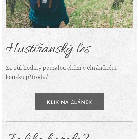
Hustířanský les
Za půl hodiny pomalou chůzí v chráněném
kousku přírody?
KLIK NA ČLÁNEK