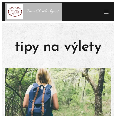
Fara Chotěborky z.s.
tipy na výlety