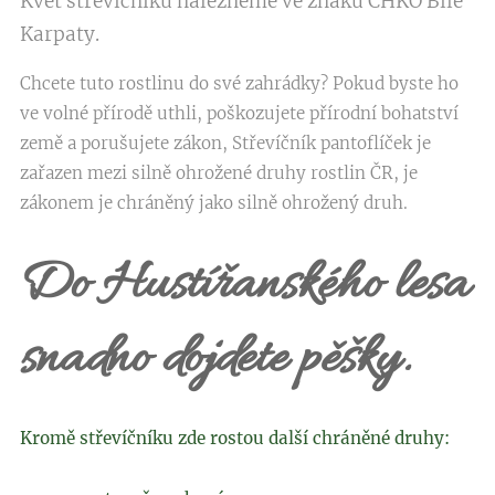
Květ střevičníku nalezneme ve znaku CHKO Bílé
Karpaty.
Chcete tuto rostlinu do své zahrádky? Pokud byste ho
ve volné přírodě uthli, poškozujete přírodní bohatství
země a porušujete zákon, Střevíčník pantoflíček je
zařazen mezi silně ohrožené druhy rostlin ČR, je
zákonem je chráněný jako silně ohrožený druh.
Do Hustířanského lesa
snadno dojdete pěšky.
Kromě střevíčníku zde rostou další chráněné druhy: