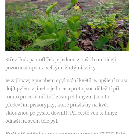
Střevíčník pantoflíček je jednou z našich orchidejí,
pozornost upoutá velkými žlutými květy.
Je zajímavý způsobem opylování květů. K opýlení musí
dojít pylem z jiného jedince a proto jsou důležití při
tomto procesu někteří zástupci hmyzu. Jsou to
především pískorypky, které přilákány na květ
sklouznou po pysku dovnitř. Při cestě ven si hmyz
odnáší na svém těle pyl.