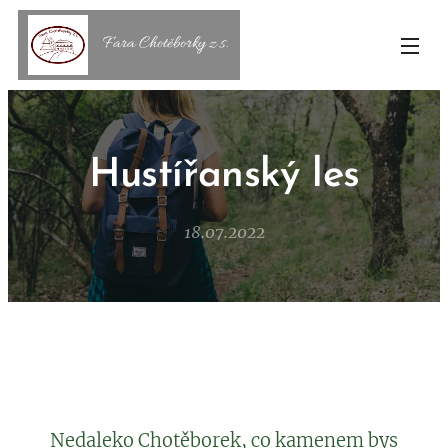
Fara Chotěborky z.s.
Hustířanský les
18.07.2022
Nedaleko Chotěborek, co kamenem bys